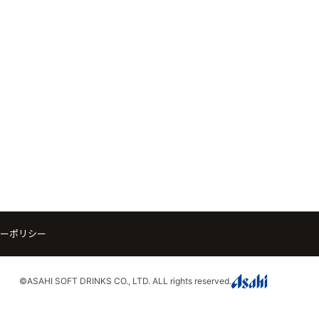
ーポリシー
©ASAHI SOFT DRINKS CO., LTD. ALL rights reserved.