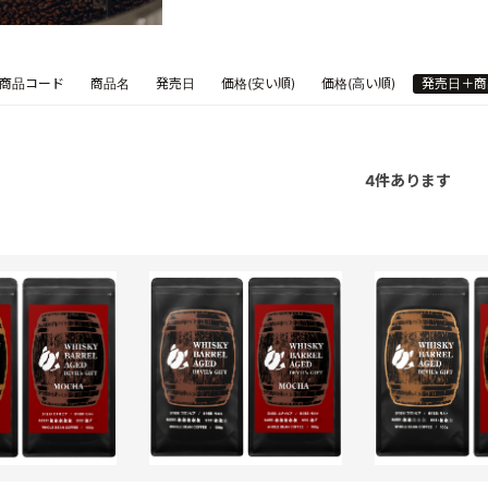
商品コード
商品名
発売日
価格(安い順)
価格(高い順)
発売日＋商
4
件あります