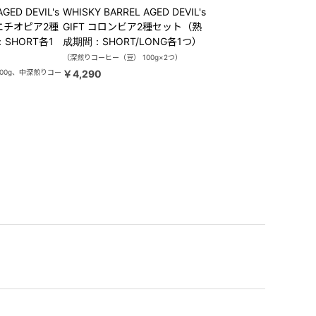
GED DEVIL's
WHISKY BARREL AGED DEVIL's
/エチオピア2種
GIFT コロンビア2種セット（熟
SHORT各1
成期間：SHORT/LONG各1つ）
（深煎りコーヒー（豆） 100g×2つ）
00g、中深煎りコー
￥4,290