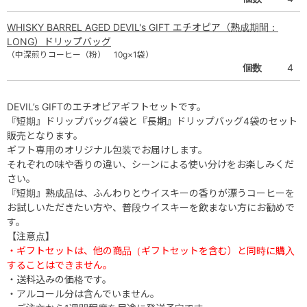
WHISKY BARREL AGED DEVIL's GIFT エチオピア（熟成期間：
LONG）ドリップバッグ
（中深煎りコーヒー（粉） 10g×1袋）
個数
4
DEVIL’s GIFTのエチオピアギフトセットです。
『短期』ドリップバッグ4袋と『長期』ドリップバッグ4袋のセット
販売となります。
ギフト専用のオリジナル包装でお届けします。
それぞれの味や香りの違い、シーンによる使い分けをお楽しみくだ
さい。
『短期』熟成品は、ふんわりとウイスキーの香りが漂うコーヒーを
お試しいただきたい方や、普段ウイスキーを飲まない方にお勧めで
す。
【注意点】
・ギフトセットは、他の商品（ギフトセットを含む）と同時に購入
することはできません。
・送料込みの価格です。
・アルコール分は含んでいません。