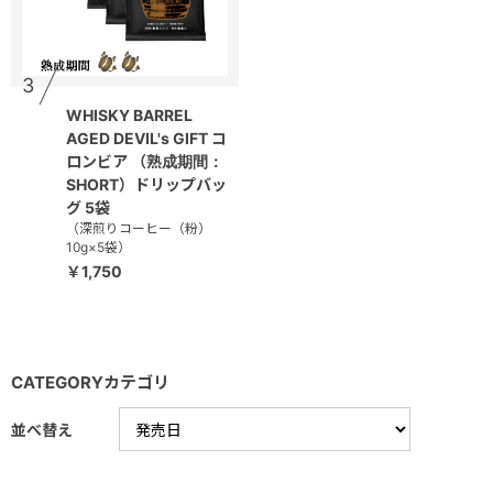
3
WHISKY BARREL
AGED DEVIL's GIFT コ
ロンビア （熟成期間：
SHORT）ドリップバッ
グ 5袋
（深煎りコーヒー（粉）
10g×5袋）
￥1,750
CATEGORY
カテゴリ
並べ替え