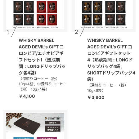
1
2
WHISKY BARREL
WHISKY BARREL
AGED DEVIL's GIFT コ
AGED DEVIL’s GIFT コ
ロンビア/エチオピアギ
ロンビアギフトセット
フトセット1（熟成期
4（熟成期間：LONGド
間：LONGドリップバッ
リップバッグ4袋、
グ各4袋）
SHORTドリップバッグ4
（深煎りコーヒー（粉）
袋）
10g×4袋、中深煎りコーヒー
（深煎りコーヒー（粉）
（粉） 10g×4袋）
10g×8袋）
￥4,100
￥3,900