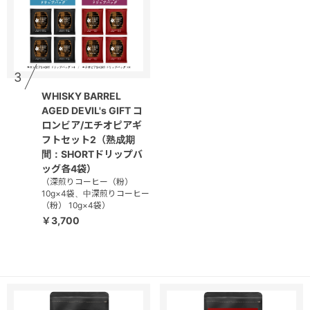
3
WHISKY BARREL
AGED DEVIL's GIFT コ
ロンビア/エチオピアギ
フトセット2（熟成期
間：SHORTドリップバ
ッグ各4袋）
（深煎りコーヒー（粉）
10g×4袋、中深煎りコーヒー
（粉） 10g×4袋）
￥3,700